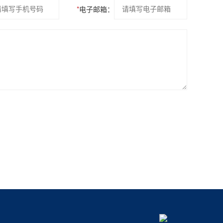
*
电子邮箱：