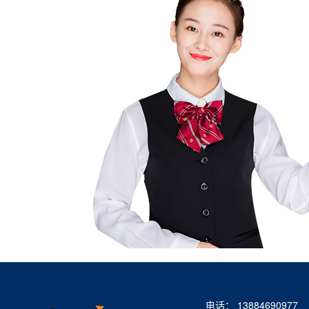
电话： 13884690977