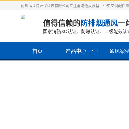
德州福莱特环保科技有限公司专注消防通风设备、中央空调配件
值得信赖的
防排烟通风
一
国家消防3C认证、防爆认证、二级能效认
首页
产品中心
通风案