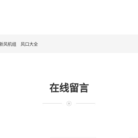
-新风机组
风口大全
在线留言