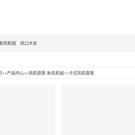
-新风机组
风口大全
页
>>
产品中心
>>
风机盘管-新风机组
>>
卡式风机盘管