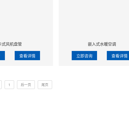
卡式风机盘管
嵌入式水暖空调
询
查看详情
立即咨询
查看详情
1
后一页
尾页