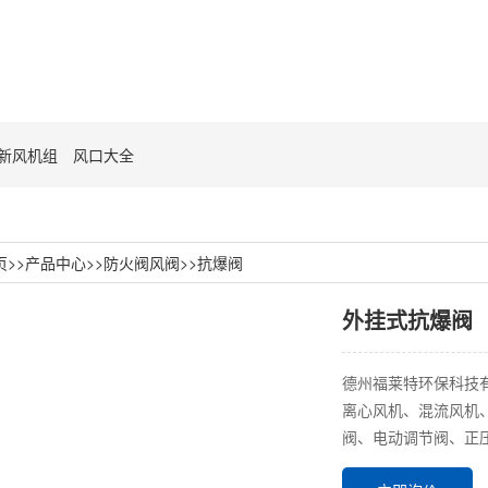
-新风机组
风口大全
页
>>
产品中心
>>
防火阀风阀
>>
抗爆阀
外挂式抗爆阀
德州福莱特环保科技
离心风机、混流风机
阀、电动调节阀、正