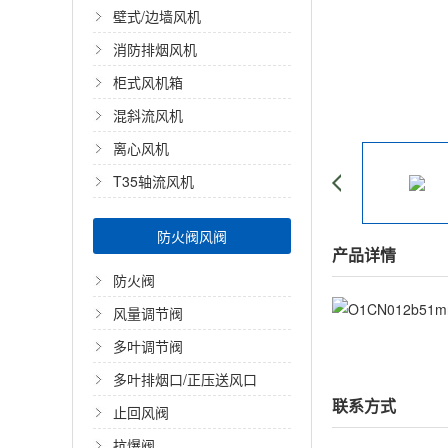
壁式/边墙风机
消防排烟风机
柜式风机箱
混斜流风机
离心风机
T35轴流风机
防火阀风阀
产品详情
防火阀
风量调节阀
多叶调节阀
多叶排烟口/正压送风口
联系方式
止回风阀
抗爆阀