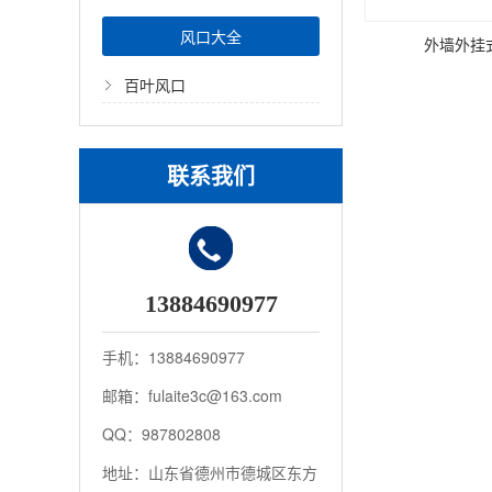
风口大全
外墙外挂
百叶风口
联系我们
13884690977
手机：13884690977
邮箱：fulaite3c@163.com
QQ：987802808
地址：山东省德州市德城区东方