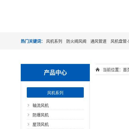
热门关键词：
风机系列
防火阀风阀
通风管道
风机盘管
当前位置：
首
产品中心
风机系列
轴流风机
防爆风机
屋顶风机