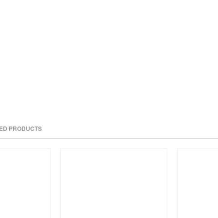
TED PRODUCTS