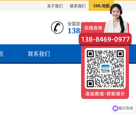
关于我们
|
联系我们
XML地图
全国咨询热线：
13884690977
言
联系我们
风机有现货吗
报价热线